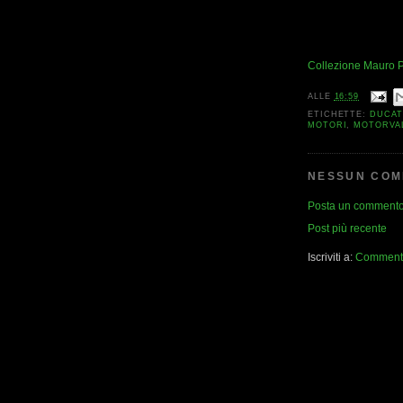
Collezione Mauro P
ALLE
16:59
ETICHETTE:
DUCAT
MOTORI
,
MOTORVA
NESSUN COM
Posta un comment
Post più recente
Iscriviti a:
Commenti 