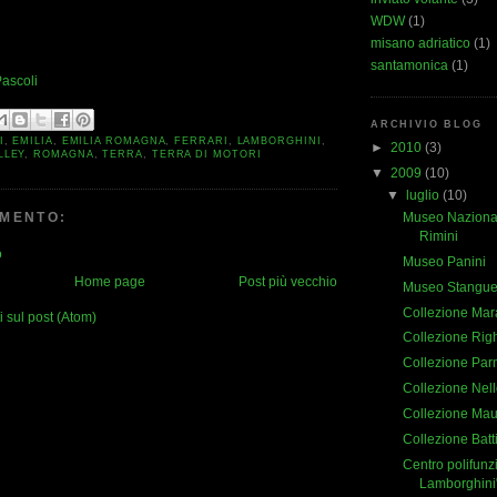
WDW
(1)
misano adriatico
(1)
santamonica
(1)
ascoli
ARCHIVIO BLOG
I
,
EMILIA
,
EMILIA ROMAGNA
,
FERRARI
,
LAMBORGHINI
,
►
2010
(3)
LLEY
,
ROMAGNA
,
TERRA
,
TERRA DI MOTORI
▼
2009
(10)
▼
luglio
(10)
Museo Nazional
MENTO:
Rimini
o
Museo Panini
Home page
Post più vecchio
Museo Stanguel
Collezione Mar
sul post (Atom)
Collezione Righ
Collezione Par
Collezione Nell
Collezione Mau
Collezione Batt
Centro polifunz
Lamborghini