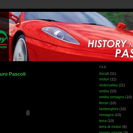
TAG
uro Pascoli
ducati
(11)
motori
(11)
motorvalley
(11)
emilia
(10)
emilia romagna
(10)
ferrari
(10)
lamborghini
(10)
romagna
(10)
terra
(10)
terra di motori
(6)
inviato volante
(3)