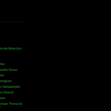
e del Motociclo -
lini
anello Rosso
ini
meggiani
o Salsapariglia
ro Pascoli
ilani
ionale "Ferruccio
"